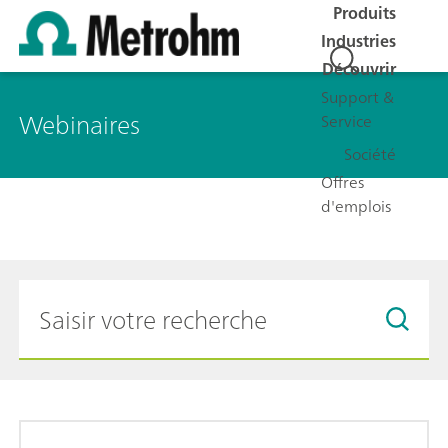
Produits
Industries
Découvrir
Support &
Webinaires
Service
Société
Offres
d'emplois