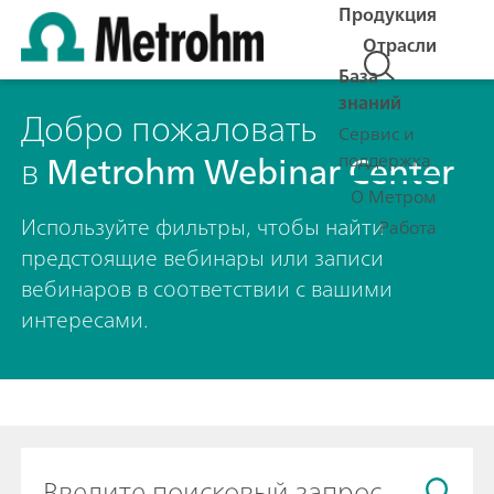
Продукция
Отрасли
База
знаний
Добро пожаловать
Сервис и
в
Metrohm Webinar Center
поддержка
О Метром
Используйте фильтры, чтобы найти
Работа
предстоящие вебинары или записи
вебинаров в соответствии с вашими
интересами.