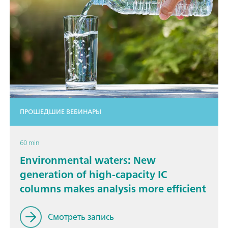
ПРОШЕДШИЕ ВЕБИНАРЫ
60 min
Environmental waters: New
generation of high-capacity IC
columns makes analysis more efficient
Смотреть запись