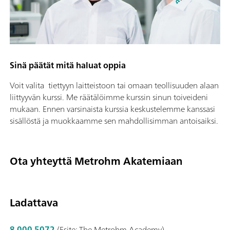
Sinä päätät mitä haluat oppia
Voit valita tiettyyn laitteistoon tai omaan teollisuuden alaan
liittyyvän kurssi. Me räätälöimme kurssin sinun toiveideni
mukaan. Ennen varsinaista kurssia keskustelemme kanssasi
sisällöstä ja muokkaamme sen mahdollisimman antoisaiksi.
Ota yhteyttä Metrohm Akatemiaan
Ladattava
8.000.5072
(Esite: The Metrohm Academy)