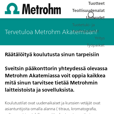
Tuotteet
Teollisuudenalat
Uutuudet
Tuotetuki- ja
Tervetuloa Metrohm Akatemiaan!
huoltopalvelut
Yritys
Työpaikat
Räätälöityä koulutusta sinun tarpeisiin
Sveitsin pääkonttorin yhteydessä olevassa
Metrohm Akatemiassa voit oppia kaikkea
mitä sinun tarvitsee tietää Metrohmin
laitteistoista ja sovelluksista.
Koulutustilat ovat uudenaikaiset ja kurssien vetäjät ovat
asiantuntijoita omalla alanna ( titraus, kromatografia,