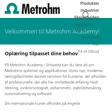
Produkter
Industrier
Ekspertviden
Support &
Velkommen til Metrohm Academy!
Service
Metrohm
Job
Få et tilbud
Oplæring tilpasset dine behov
På Metrohm Academy i Schweitz kan du lære alt om
Metrohms systemer og applikationer. Vores nye, moderne
læringsfaciliteter danner rammen for kurserne, der afholdes
af professionelle, der alle har omfattende erfaring med
titrering, ionkromotografi, voltammetri, stabilitetsmåling,
automatisering og software.
De internationale kurser afholdes på engelsk