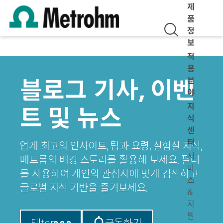
제
품
정
보
적
용
블로그 기사, 이벤
분
야
지
트 및 뉴스
식
센
터
업계 최고의 인사이트, 팁과 요령, 실험실 지식,
서
메트롬의 배경 스토리를 활용해 보세요. 필터
비
를 사용하여 개인의 관심사에 맞게 검색하고
스
글로벌 지식 기반을 즐겨보세요.
&
지
원
Filter
구독하기