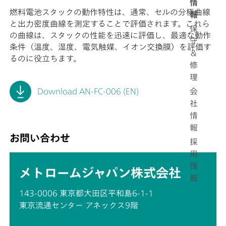
情
燃料電池スタックの動作特性は、通常、セルの分極曲線
報
と出力密度曲線を測定することで評価されます。これら
保
の曲線は、スタックの性能を迅速に評価し、最適な動作
守
条件（温度、湿度、電気触媒、イオン交換膜）を評価す
＆
るのに役立ちます。
修
理
会
Download AN-FC-006 (EN)
社
情
報
お問い合わせ
採
用
情
メトロームジャパン株式会社
報
143-0006 東京都大田区平和島6-1-1
東京流通センター アネックス9階