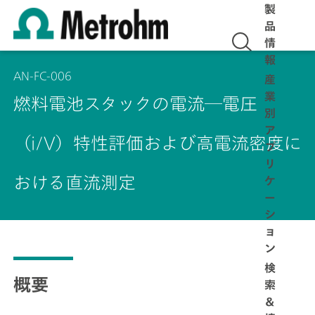
製
品
情
報
AN-FC-006
産
業
燃料電池スタックの電流―電圧
別
ア
（i/V）特性評価および高電流密度に
プ
リ
おける直流測定
ケ
ー
シ
ョ
ン
検
概要
索
＆