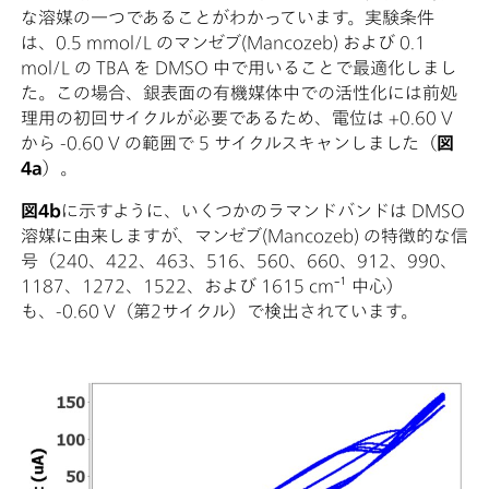
な溶媒の一つであることがわかっています。実験条件
は、0.5 mmol/L のマンゼブ(Mancozeb) および 0.1
mol/L の TBA を DMSO 中で用いることで最適化しまし
た。この場合、銀表面の有機媒体中での活性化には前処
理用の初回サイクルが必要であるため、電位は +0.60 V
から -0.60 V の範囲で 5 サイクルスキャンしました（
図
4a
）。
図4b
に示すように、いくつかのラマンドバンドは DMSO
溶媒に由来しますが、マンゼブ(Mancozeb) の特徴的な信
号（240、422、463、516、560、660、912、990、
1187、1272、1522、および 1615 cm⁻¹ 中心）
も、-0.60 V（第2サイクル）で検出されています。