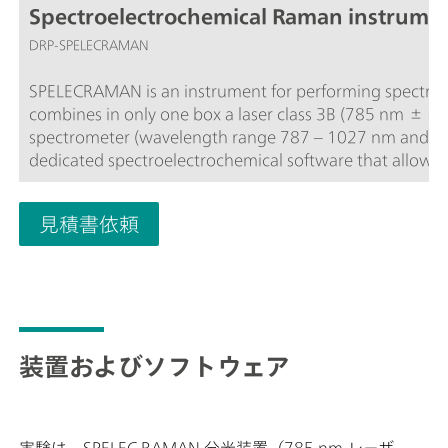
Spectroelectrochemical Raman instrumen
DRP-SPELECRAMAN
SPELECRAMAN is an instrument for performing spectro
combines in only one box a laser class 3B (785 nm ± 0.5), a bipotentiostat/galvanostat and a
spectrometer (wavelength range 787 – 1027 nm and Ram
dedicated spectroelectrochemical software that allows 
synchronization.
見積書依頼
装置およびソフトウェア