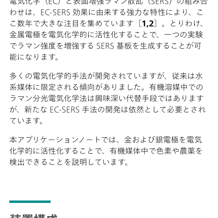
電気化学（EC）と表面増強ラマン散乱（SERS）の組み合
わせは、EC-SERS 効果に由来する強力な特性により、こ
こ数年で大きな注目を集めています［
1,2
］。とりわけ、
金属電極を電気化学的に活性化することで、一つの実験
でラマン強度を増強する SERS 基板を生成することが可
能になります。
多くの電気化学的手法が開発されていますが、従来は水
系媒体に限定される傾向がありました。有機溶媒中での
ラマン分光電気化学法は興味深い代替手段ではあります
が、新たな EC-SERS 手法の開発は依然として必要とされ
ています。
本アプリケーションノートでは、金および銀電極を電気
化学的に活性化することで、有機媒体中で色素や農薬を
検出できることを説明しています。