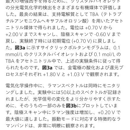
最大の増強因子を得るために、クリスタルバイオレット
の分光電気化学的検出をさまざまな有機媒体で評価しま
した。最良の結果は、支持電解質として TBA（テトラブ
チルアンモニウムヘキサフルオロリン酸）を用いたアセト
ニトリル媒体で得られました。電位は +0.70 V から
+2.00 V までスキャンし、陰極スキャンで -0.60 V まで
戻し、実験終了時には初期電位 (+0.70 V) に戻しまし
た。
図3a
に示すサイクリックボルタンモグラムは、0.1
mmol/L のクリスタルバイオレットおよび 0.1 mol/L の
TBA をアセトニトリル中で、上述の実験条件に従って得
られたものです。
図3a
では、金電極の酸化および還元プ
ロセスがそれぞれ +1.80 V と +1.03 V で観察されます。
電気化学操作中に、ラマンスペクトルは同時にモニタリ
ングしました。実験中には50以上のスペクトルが記録さ
れましたが、光学信号の変化をより分かりやすく示すた
めに、そのうちの一部のみを
図3b
にプロットしていま
す。陰極スキャン中にラマン強度は増加し、+0.20 V で
最大値に達しました。振動モードに対応する特徴的なラ
マンバンドは、非常に明瞭に観察されます。