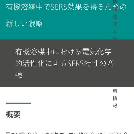
情
有機溶媒中でSERS効果を得るための
報
保
新しい戦略
守
＆
修
理
有機溶媒中における電気化学
会
社
的活性化によるSERS特性の増
情
強
報
採
用
情
報
概要