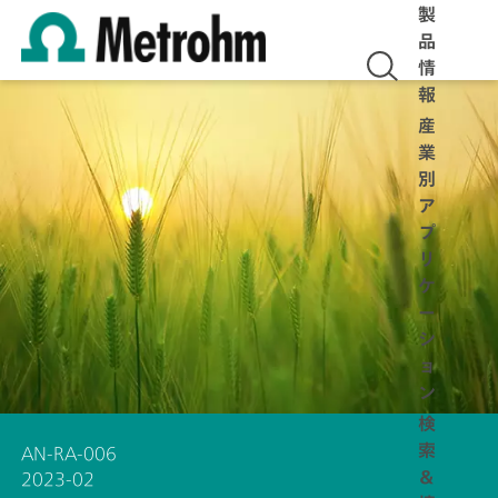
製
品
情
報
産
業
別
ア
プ
リ
ケ
ー
シ
ョ
ン
検
索
AN-RA-006
＆
2023-02