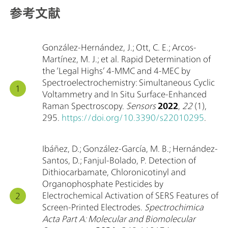
参考文献
González-Hernández, J.; Ott, C. E.; Arcos-
Martínez, M. J.; et al. Rapid Determination of
the ‘Legal Highs’ 4-MMC and 4-MEC by
Spectroelectrochemistry: Simultaneous Cyclic
Voltammetry and In Situ Surface-Enhanced
Raman Spectroscopy.
Sensors
2022
,
22
(1),
295.
https://doi.org/10.3390/s22010295
.
Ibáñez, D.; González-García, M. B.; Hernández-
Santos, D.; Fanjul-Bolado, P. Detection of
Dithiocarbamate, Chloronicotinyl and
Organophosphate Pesticides by
Electrochemical Activation of SERS Features of
Screen-Printed Electrodes.
Spectrochimica
Acta Part A: Molecular and Biomolecular