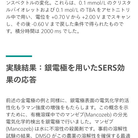
ンスペクトルの変化。これらは、0.1 mmol/L のクリスタ
ルバイオレットおよび 0.1 mol/L の TBA をアセトニトリ
ル中で用い、電位を +0.70 V から +2.00 V までスキャン
し、その後 -0.60 V まで戻した条件で得られたもので
す。積分時間は 2000 ms でした。
実験結果：銀電極を用いたSERS効
果の応答
前述の金電極の例と同様に、銀電極表面の電気化学的活
性化もラマン強度の増強をもたらします。この概念を示
すために、有機溶媒中でのマンゼブ(Mancozeb) の分光
電気化学的検出を銀電極で行いました。マンゼブ
(Mancozeb) は水に不溶性の殺菌剤です。事前の溶解性
試験の結果、DMSO がこの農薬の溶解性を確保する最適