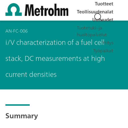
Tuotteet
Teollisuudenalat
Uutuudet
Tuotetuki- ja
AN-FC-006
huoltopalvelut
i/V characterization of a fuel cell
Yritys
Työpaikat
stack, DC measurements at high
current densities
Summary