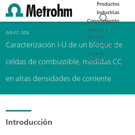
Productos
Industrias
Conocimiento
Soporte y
AN-FC-006
Servicio
Caracterización I-U de un bloque de
Conózcanos
Obtener
celdas de combustible, medidas CC
cotización
en altas densidades de corriente
Introducción