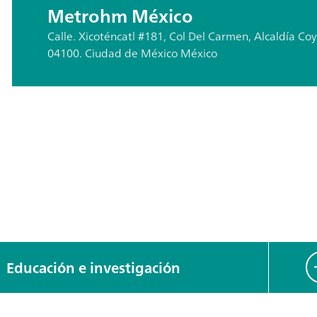
Metrohm México
Calle. Xicoténcatl #181, Col Del Carmen, Alcaldía Co
04100. Ciudad de México México
Educación e investigación