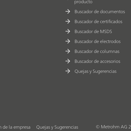
c
producto
i
Buscador de documentos
p
Buscador de certificados
i
Buscador de MSDS
o
s
Buscador de electrodos
b
Buscador de columnas
á
Buscador de accesorios
s
Quejas y Sugerencias
i
c
o
s
© Metrohm AG 2
n de la empresa
Quejas y Sugerencias