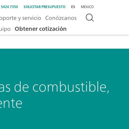
) 5424 7350
SOLICITAR PRESUPUESTO
ES
MEXICO
oporte y servicio
Conózcanos
uipo
Obtener cotización
as de combustible,
ente