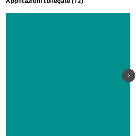
Applicazioni collegate (12)
Monitoraggio online di cianuro e
oro nella soluzione di lisciviazione
dell'oro
// Complessi
// Minerali