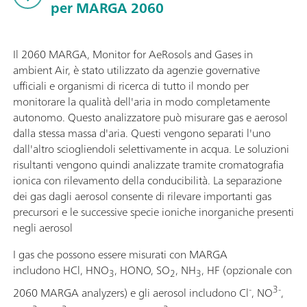
per MARGA 2060
Il 2060 MARGA, Monitor for AeRosols and Gases in
ambient Air, è stato utilizzato da agenzie governative
ufficiali e organismi di ricerca di tutto il mondo per
monitorare la qualità dell'aria in modo completamente
autonomo. Questo analizzatore può misurare gas e aerosol
dalla stessa massa d'aria. Questi vengono separati l'uno
dall'altro sciogliendoli selettivamente in acqua. Le soluzioni
risultanti vengono quindi analizzate tramite cromatografia
ionica con rilevamento della conducibilità. La separazione
dei gas dagli aerosol consente di rilevare importanti gas
precursori e le successive specie ioniche inorganiche presenti
negli aerosol
I gas che possono essere misurati con MARGA
includono HCl, HNO
, HONO, SO
, NH
, HF (opzionale con
3
2
3
-
3-
2060 MARGA analyzers) e gli aerosol includono Cl
, NO
,