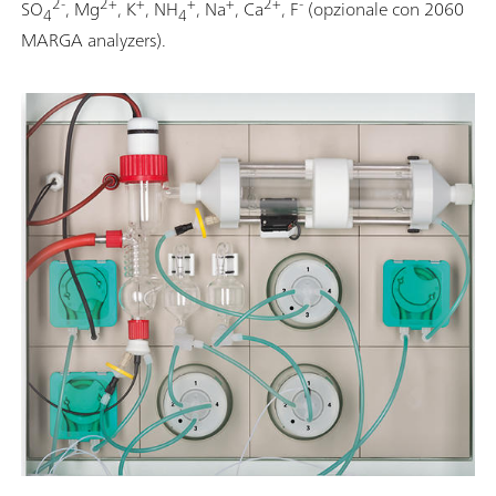
2-
2+
+
+
+
2+
-
SO
, Mg
, K
, NH
, Na
, Ca
, F
(opzionale con 2060
4
4
MARGA analyzers).