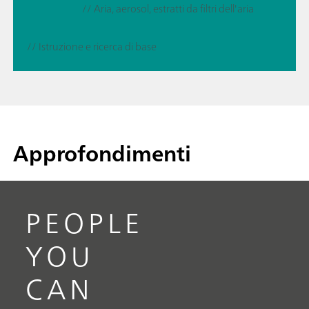
// Aria, aerosol, estratti da filtri dell'aria
// Istruzione e ricerca di base
Approfondimenti
PEOPLE
YOU
CAN