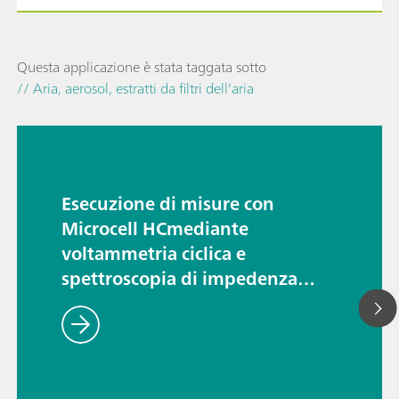
Questa applicazione è stata taggata sotto
// Aria, aerosol, estratti da filtri dell'aria
Esecuzione di misure con
Microcell HCmediante
voltammetria ciclica e
spettroscopia di impedenza
elettrochimica – celle di misura
TSC SW Closed e TSC Battery