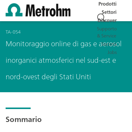
Prodotti
Settori
Discover
Supporto
TA-054
& Service
Monitoraggio online di gas e aerosol
Società
Jobs
inorganici atmosferici nel sud-est e
nord-ovest degli Stati Uniti
Sommario