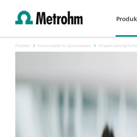
Produk
Produkte
Potentiostaten & Galvanostaten
20 years sensing the fu