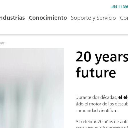
+54 11 39
Industrias
Conocimiento
Soporte y Servicio
Co
ture
20 years
future
Durante dos décadas,
el e
sido el motor de los descub
comunidad científica.
Al celebrar 20 años de ant