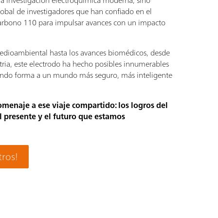
a investigación electroquímica moderna, sino
obal de investigadores que han confiado en el
 carbono 110 para impulsar avances con un impacto
edioambiental hasta los avances biomédicos, desde
tria, este electrodo ha hecho posibles innumerables
ando forma a un mundo más seguro, más inteligente
omenaje a ese viaje compartido: los logros del
l presente y el futuro que estamos
tros!