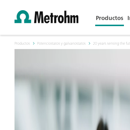
Productos
Productos
Potenciostatos y galvanostatos
20 years sensing the fu