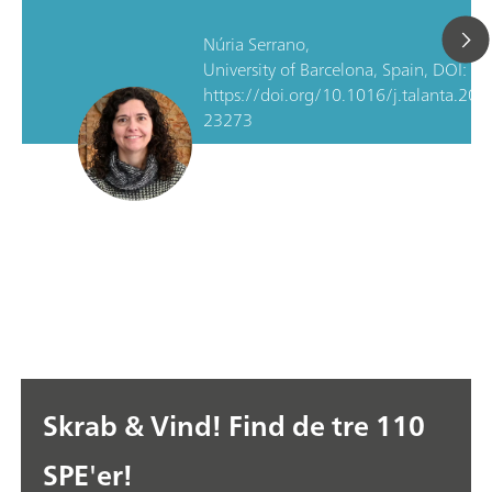
Núria Serrano,
University of Barcelona, Spain, DOI:
https://doi.org/10.1016/j.talanta.202
23273
Skrab & Vind! Find de tre 110
SPE'er!