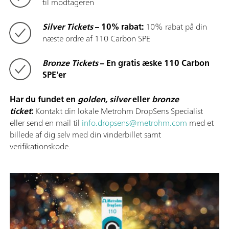
til modtageren
Silver Tickets
– 10% rabat:
10% rabat på din
næste ordre af 110 Carbon SPE
Bronze Tickets
– En gratis æske 110 Carbon
SPE'er
Har du fundet en
golden, silver
eller
bronze
ticket
:
Kontakt din lokale Metrohm DropSens Specialist
eller send en mail til
info.dropsens@metrohm.com
med et
billede af dig selv med din vinderbillet samt
verifikationskode.