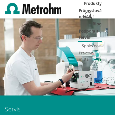
Produkty
Průmyslová
odvětví
Blog
Podpora a
servis
Společnost
Pracovní
místa
Servis