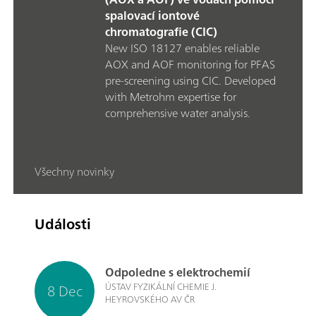
spalovací iontové
chromatografie (CIC)
New ISO 18127 enables reliable
AOX and AOF monitoring for PFAS
pre‑screening using CIC. Developed
with Metrohm expertise for
comprehensive water analysis.
Všechny novinky
Události
Odpoledne s elektrochemií
8 Dec
ÚSTAV FYZIKÁLNÍ CHEMIE J.
HEYROVSKÉHO AV ČR