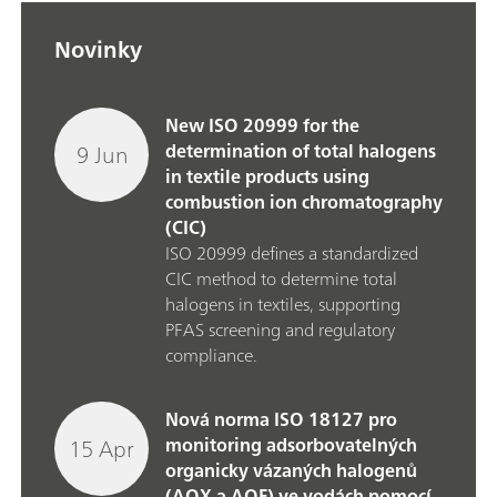
Novinky
New ISO 20999 for the
9 Jun
determination of total halogens
in textile products using
combustion ion chromatography
(CIC)
ISO 20999 defines a standardized
CIC method to determine total
halogens in textiles, supporting
PFAS screening and regulatory
compliance.
Nová norma ISO 18127 pro
15 Apr
monitoring adsorbovatelných
organicky vázaných halogenů
(AOX a AOF) ve vodách pomocí