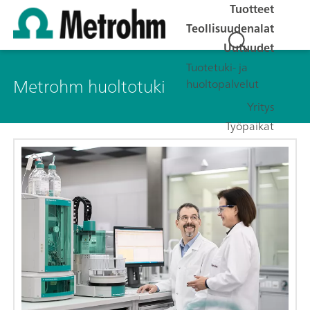
Tuotteet
Teollisuudenalat
Uutuudet
Tuotetuki- ja
Metrohm huoltotuki
huoltopalvelut
Yritys
Työpaikat