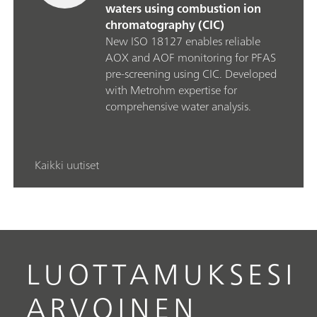
waters using combustion ion
chromatography (CIC)
New ISO 18127 enables reliable
AOX and AOF monitoring for PFAS
pre‑screening using CIC. Developed
with Metrohm expertise for
comprehensive water analysis.
Kaikki uutiset
LUOTTAMUKSESI
ARVOINEN