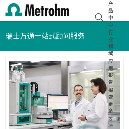
产
品
中
心
行
瑞士万通一站式顾问服务
业
领
域
应
用
报
告
探
索
更
多
支
持