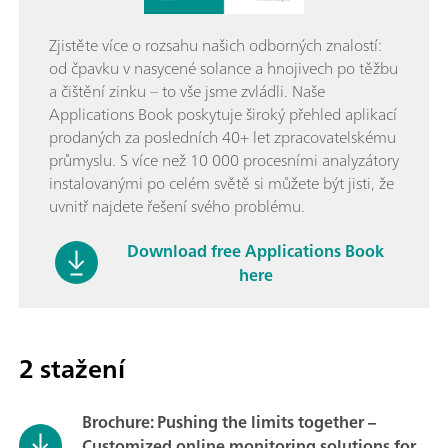
Zjistěte více o rozsahu našich odborných znalostí:
od čpavku v nasycené solance a hnojivech po těžbu
a čištění zinku – to vše jsme zvládli. Naše
Applications Book poskytuje široký přehled aplikací
prodaných za posledních 40+ let zpracovatelskému
průmyslu. S více než 10 000 procesními analyzátory
instalovanými po celém světě si můžete být jisti, že
uvnitř najdete řešení svého problému.
Download free Applications Book
here
2 stažení
Brochure: Pushing the limits together –
Customized online monitoring solutions for