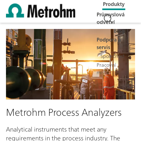
Produkty
Průmyslová
odvětví
Blog
Podpora a
servis
Společnost
Pracovní
místa
Metrohm Process Analyzers
Analytical instruments that meet any
requirements in the process industry. The