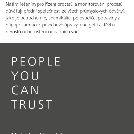
Našim řešením pro řízení procesů a monitorování procesů
důvěřují přední společnosti ze všech průmyslových odvětví,
jako je petrochemie, chemikálie, polovodiče, potraviny a
nápoje, farmacie, povrchové úpravy, energetika, těžba
nerostů nebo čištění odpadních vod.
PEOPLE
YOU
CAN
TRUST