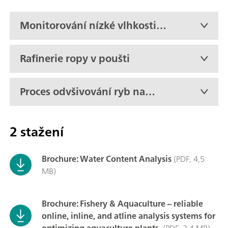
Monitorování nízké vlhkosti v
propylenoxidu v reálném čase
Rafinerie ropy v poušti
Proces odvšivování ryb na
aktivní lodi
2 stažení
Brochure: Water Content Analysis
(PDF, 4,5
MB)
Brochure: Fishery & Aquaculture – reliable
online, inline, and atline analysis systems for
optimizing aquaculture plants.
(PDF, 3,4 MB)