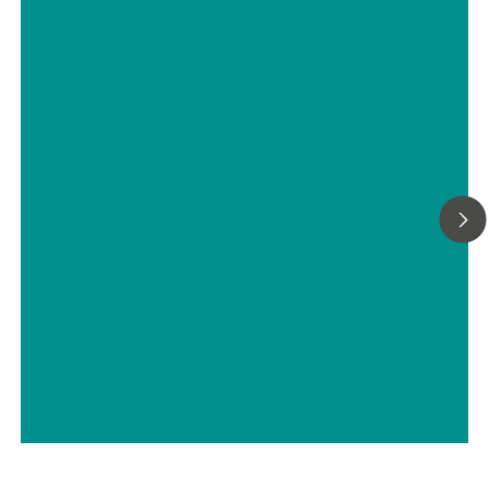
Alkyl amines in scrubber solutions
// Energy
// Bases – inorganic