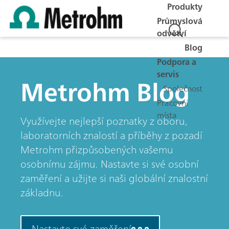
Produkty
Průmyslová
odvětví
Blog
Podpora a
servis
Metrohm Blog
Společnost
Pracovní
místa
Využívejte nejlepší poznatky z oboru,
laboratorních znalostí a příběhy z pozadí
Metrohm přizpůsobených vašemu
osobnímu zájmu. Nastavte si své osobní
zaměření a užijte si naši globální znalostní
základnu.
Nastavte své zaměření