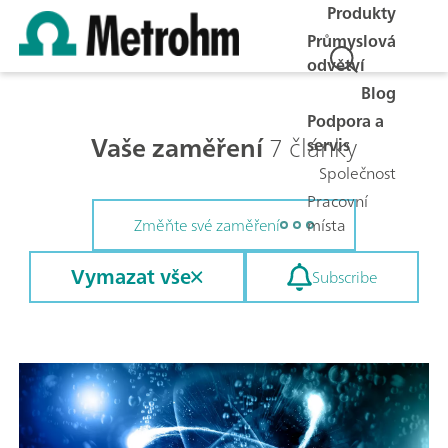
Produkty
Průmyslová
odvětví
Blog
Podpora a
Vaše zaměření
7 články
servis
Společnost
Pracovní
místa
Změňte své zaměření
Vymazat vše
Subscribe