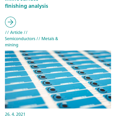
finishing analysis
// Article
//
Semiconductors
// Metals &
mining
26. 4. 2021