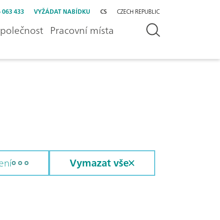
 063 433
VYŽÁDAT NABÍDKU
CS
CZECH REPUBLIC
polečnost
Pracovní místa
ení
Vymazat vše