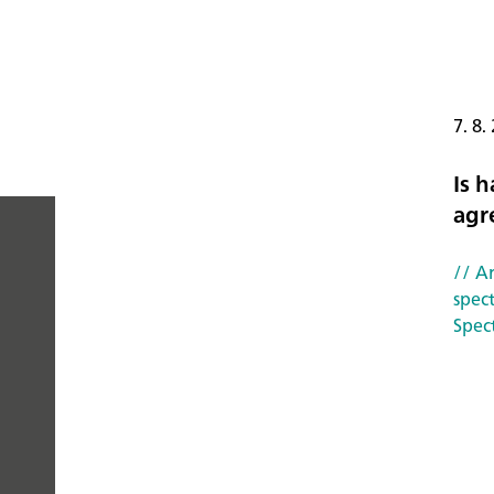
7. 8.
Is h
agr
// Ar
PEOPLE
spec
Spec
YOU
CAN
TRUST