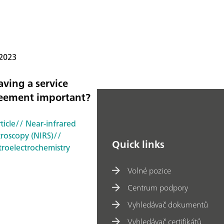
 2023
aving a service
eement important?
ticle
// Near-infrared
troscopy (NIRS)
//
Quick links
troelectrochemistry
Volné pozice
Centrum podpory
Vyhledávač dokumentů
Vyhledávač certifikátů