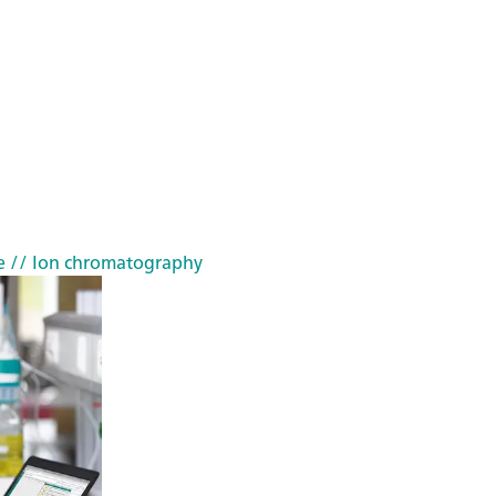
e
// Ion chromatography