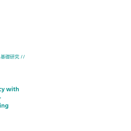
與基礎研究
//
cy with
-
ing