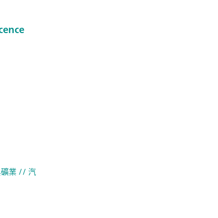
cence
與礦業
// 汽