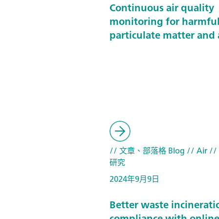
Continuous air quality
monitoring for harmfu
particulate matter and 
// 文章、部落格 Blog
// Air
/
研究
2024年9月9日
Better waste incinerati
compliance with online