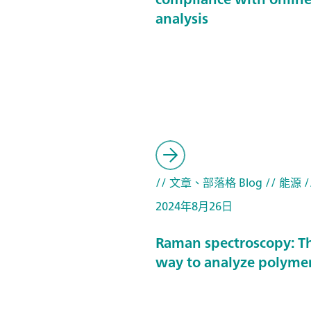
analysis
// 文章、部落格 Blog
// 能源
/
2024年8月26日
Raman spectroscopy: T
way to analyze polyme