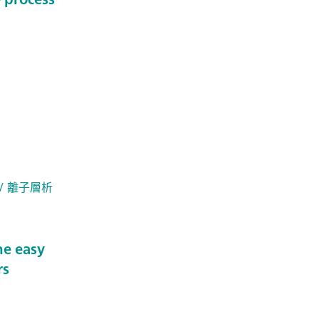
/ 離子層析
he easy
rs