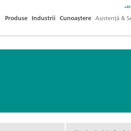
+40
Produse
Industrii
Cunoaștere
Asistență & S