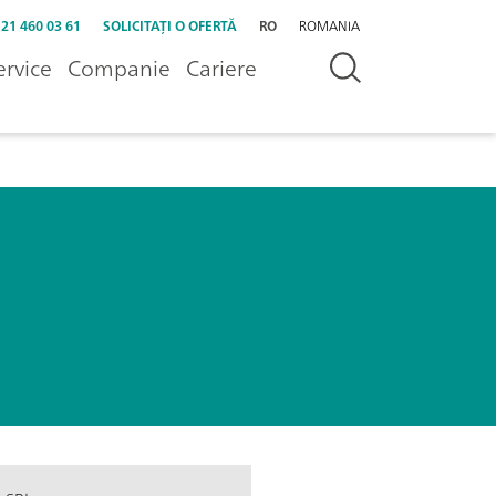
 21 460 03 61
SOLICITAȚI O OFERTĂ
RO
ROMANIA
ervice
Companie
Cariere