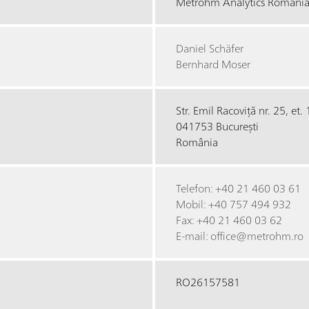
Metrohm Analytics România
Daniel Schäfer
Bernhard Moser
Str. Emil Racoviță nr. 25, et.
041753 București
România
Telefon: +40 21 460 03 61
Mobil: +40 757 494 932
Fax: +40 21 460 03 62
E-mail: office@metrohm.ro
RO26157581