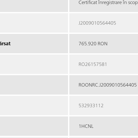
Certificat înregistrare în sc
J2009010564405
ărsat
765.920 RON
RO26157581
ROONRC.J2009010564405
532933112
1HCNL