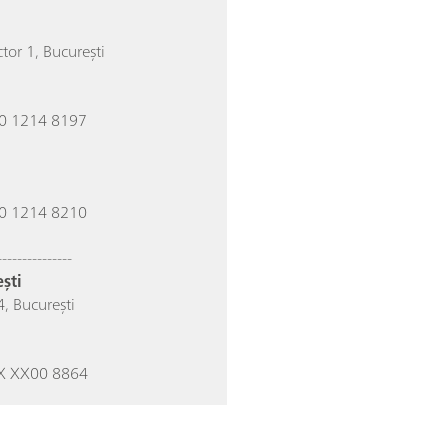
tor 1, București
0 1214 8197
U
0 1214 8210
U
---------------
ești
4, București
X XX00 8864