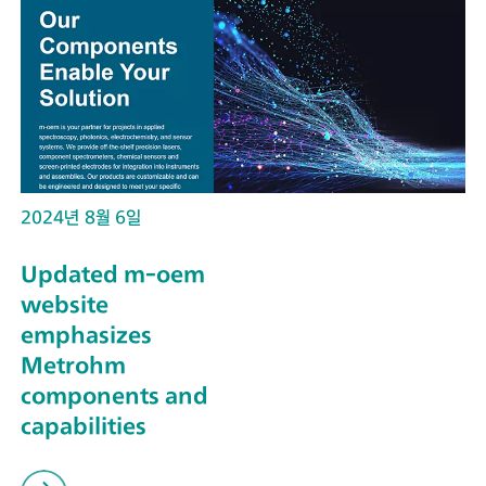
2024년 8월 6일
Updated m-oem
website
emphasizes
Metrohm
components and
capabilities