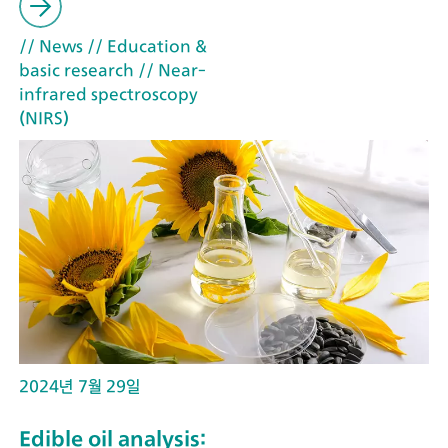
// News
// Education &
basic research
// Near-
infrared spectroscopy
(NIRS)
2024년 7월 29일
Edible oil analysis: