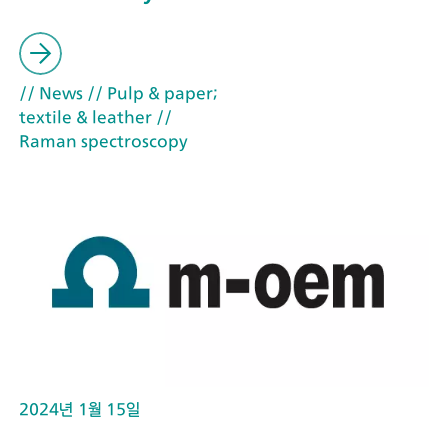
// News
// Pulp & paper;
textile & leather
//
Raman spectroscopy
2024년 1월 15일