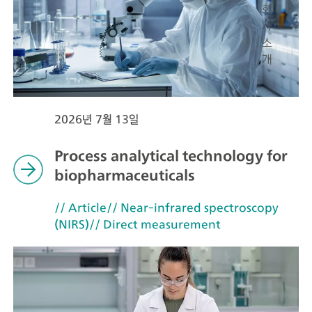
회
사
소
개
2026년 7월 13일
Process analytical technology for
biopharmaceuticals
// Article
// Near-infrared spectroscopy
(NIRS)
// Direct measurement