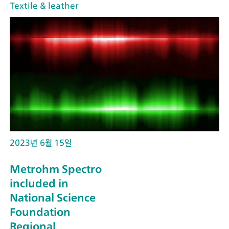
Textile & leather
2023년 6월 15일
Metrohm Spectro
included in
National Science
Foundation
Regional