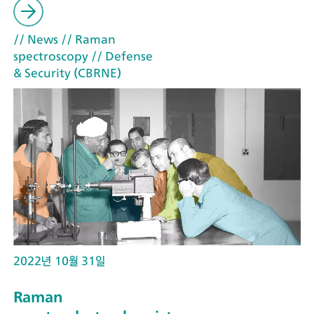
// News
// Raman
spectroscopy
// Defense
& Security (CBRNE)
2022년 10월 31일
Raman