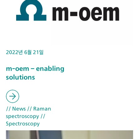
2022년 6월 21일
m-oem – enabling
solutions
// News
// Raman
spectroscopy
//
Spectroscopy