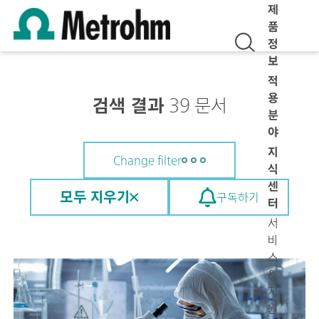
제
품
정
보
적
용
검색 결과
39 문서
분
야
지
Change filter
식
센
모두 지우기
구독하기
터
서
비
스
&
지
원