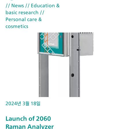
// News
// Education &
basic research
//
Personal care &
cosmetics
2024년 3월 18일
Launch of 2060
Raman Analyzer