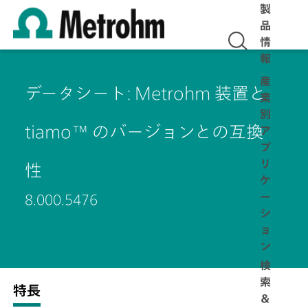
製
品
情
報
産
データシート: Metrohm 装置と
業
別
tiamo™ のバージョンとの互換
ア
プ
リ
性
ケ
ー
8.000.5476
シ
ョ
ン
検
索
特長
＆