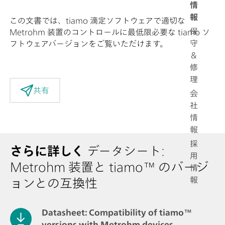
情
報
この文書では、tiamo 滴定ソフトウェアで適切な
保
Metrohm 装置のコントロールに最低限必要な tiamo ソ
守
フトウェアバージョンをご覧いただけます。
＆
修
理
共有
会
社
情
報
採
さらに詳しく
データシート:
用
Metrohm 装置と tiamo™ のバージ
情
報
ョンとの互換性
Datasheet: Compatibility of tiamo™
versions with Metrohm devices