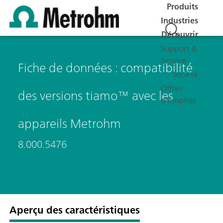
Produits
Industries
Découvrir
Support &
Service
Fiche de données : compatibilité
Société
Offres
des versions tiamo™ avec les
d'emplois
appareils Metrohm
8.000.5476
Aperçu des caractéristiques