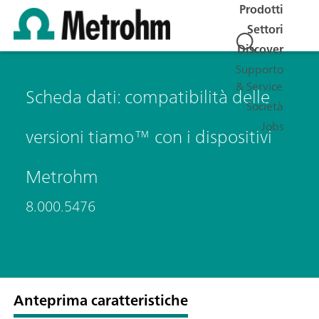
Prodotti
Settori
Discover
Supporto
& Service
Scheda dati: compatibilità delle
Società
Jobs
versioni tiamo™ con i dispositivi
Metrohm
8.000.5476
Anteprima caratteristiche