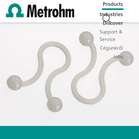
Products
Industries
Discover
Support &
Service
Cégünkről
Jobs