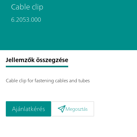
Cable clip
6.2053.000
Jellemzők összegzése
Cable clip for fastening cables and tubes
Ajánlatkérés
Megosztás