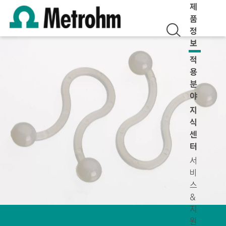
제
품
정
보
적
용
분
야
지
식
센
터
서
비
스
&
지
원