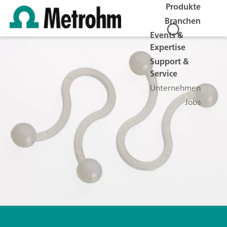
Produkte
Branchen
Events &
Expertise
Support &
Service
Unternehmen
Jobs