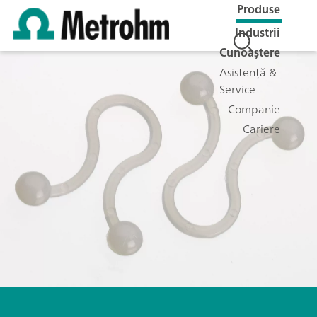
Produse
Industrii
Cunoaștere
Asistență &
Service
Companie
Cariere