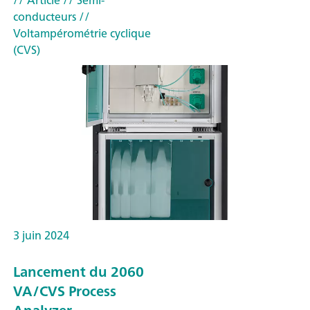
// Article
// Semi-
conducteurs
//
Voltampérométrie cyclique
(CVS)
3 juin 2024
Lancement du 2060
VA/CVS Process