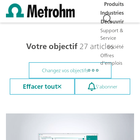
Produits
Industries
Découvrir
Support &
Service
Votre objectif
27 articles
Société
Offres
d'emplois
Changez vos objectifs
Effacer tout
S'abonner