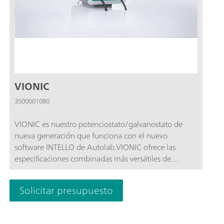
VIONIC
3500001080
VIONIC es nuestro potenciostato/galvanostato de
nueva generación que funciona con el nuevo
software INTELLO de Autolab.VIONIC ofrece las
especificaciones combinadas más versátiles de
cualquier aparato individual actualmente en el
mercado.Tensión disponible: ± 50 V; Corriente
Solicitar presupuesto
estándar: ± 6 A; Frecuencia EIS: hasta 10 MHz;
Intervalo de muestreo: hasta 1 µs; También se
incluyen en el precio de VIONIC características que