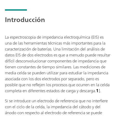
normalmente tendrían un coste adicional con la
mayoría de los demás aparatos, como:Espectroscopía
de impedancia electroquímica (EIS); Modo flotante
Introducción
seleccionable; Second Sense (S2); Escaneo analógico;
La espectroscopia de impedancia electroquímica (EIS) es
una de las herramientas técnicas más importantes para la
caracterización de baterías. Una limitación del análisis de
datos EIS de dos electrodos es que a menudo puede resultar
difícil desconvolucionar componentes de impedancia que
tienen constantes de tiempo similares. Las mediciones de
media celda se pueden utilizar para estudiar la impedancia
asociada con los dos electrodos por separado, pero es
posible que no reflejen los procesos que ocurren en la celda
completa en diferentes estados de carga y descarga.
1
].
Si se introduce un electrodo de referencia que no interfiere
con el ciclo de la celda, la impedancia del cátodo y del
ánodo con respecto al electrodo de referencia se puede