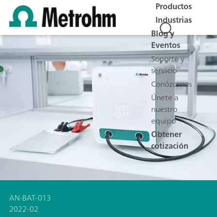
Productos
Industrias
Blog y
Eventos
Soporte y
servicio
Conózcanos
Únete a
nuestro
equipo
Obtener
cotización
AN-BAT-013
2022-02