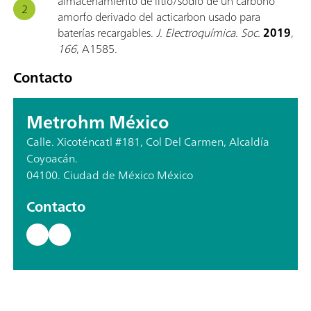
almacenamiento de litio/sodio de un carbono
amorfo derivado del acticarbon usado para
baterías recargables.
J. Electroquímica. Soc.
2019
,
166
, A1585.
Contacto
Metrohm México
Calle. Xicoténcatl #181, Col Del Carmen, Alcaldía
Coyoacán.
04100. Ciudad de México México
Contacto