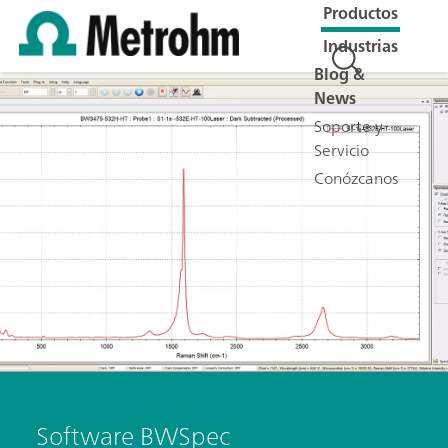
Productos
Industrias
Blog &
News
Soporte y
Servicio
Conózcanos
Software BWSpec