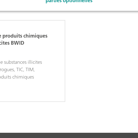
parties optionnelles
e produits chimiques
icites BWID
 substances illicites
rogues, TIC, TIM,
oduits chimiques