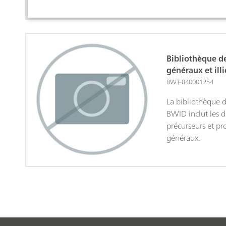
Bibliothèque d
généraux et ill
BWT-840001254
La bibliothèque de
BWID inclut les d
précurseurs et pr
généraux.