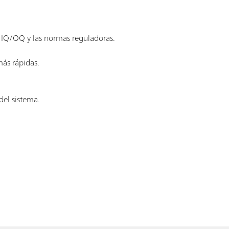
e IQ/OQ y las normas reguladoras.
más rápidas.
del sistema.