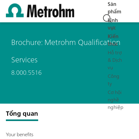
Sản
phẩm
Lĩnh
vực
Kiến
Brochure: Metrohm Qualification
thức
Hỗ trợ
Services
& Dịch
vụ
8.000.5516
Công
ty
Cơ hội
nghề
nghiệp
Tổng quan
Your benefits