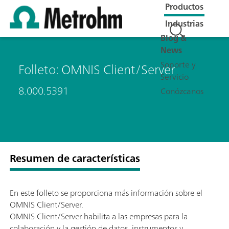
Productos
Industrias
Blog &
News
Soporte y
Folleto: OMNIS Client/Server
Servicio
8.000.5391
Conózcanos
Resumen de características
En este folleto se proporciona más información sobre el
OMNIS Client/Server.
OMNIS Client/Server habilita a las empresas para la
colaboración y la gestión de datos, instrumentos y