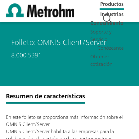
Productos
Industrias
Conocimiento
Soporte y
Servicio
Folleto: OMNIS Client/Server
Conózcanos
8.000.5391
Obtener
cotización
Resumen de características
En este folleto se proporciona más información sobre el
OMNIS Client/Server.
OMNIS Client/Server habilita a las empresas para la
colaboración y la gestión de datos, instrumentos y