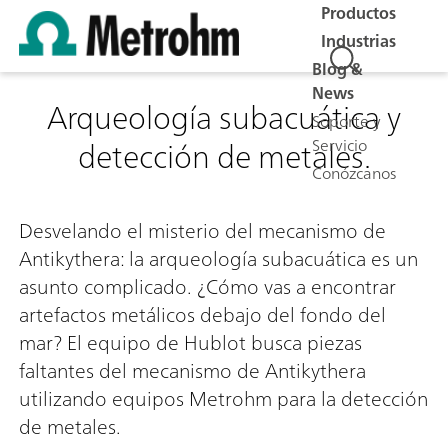
Productos
Industrias
Blog &
News
Arqueología subacuática y
Soporte y
detección de metales.
Servicio
Conózcanos
0:00 / 0:00
Desvelando el misterio del mecanismo de
Antikythera: la arqueología subacuática es un
asunto complicado. ¿Cómo vas a encontrar
artefactos metálicos debajo del fondo del
mar? El equipo de Hublot busca piezas
faltantes del mecanismo de Antikythera
utilizando equipos Metrohm para la detección
de metales.