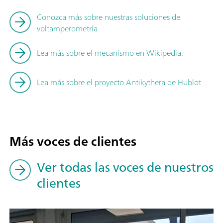
compacto; Económico; Sensores de un solo uso sin necesidad 
Conozca más sobre nuestras soluciones de
intuitivo; El 910 PSTAT mini se entrega en un maletín de tran
voltamperometría
PSTAT mini; 6.2163.010 Cable de conexión para Dummy Cell
6.1412.000; 6.2703.020 Base para vaso de medida 6.1412.000
Lea más sobre el mecanismo en Wikipedia.
de película gruesa (SPE): 30 electrodos de carbono, 30 electro
Lea más sobre el proyecto Antikythera de Hublot
Más voces de clientes
Ver todas las voces de nuestros
clientes