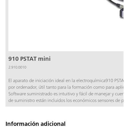
910 PSTAT mini
2.910.0010
El aparato de iniciación ideal en la electroquímica910 PSTA
por ordenador, útil tanto para la formación como para aplicaci
Software suministrado es intuitivo y fácil de manejar y cuen
de suministro están incluidos los económicos sensores de pelí
ni acondicionamiento previos. Cada sensor contiene los 3 elec
diámetro de 4 mm, un electrodo de referencia de plata y un e
principalesFormación en electroquímica (prácticas de estudian
Información adicional
(desarrollo de sensores, reversibilidad de reacciones electroq