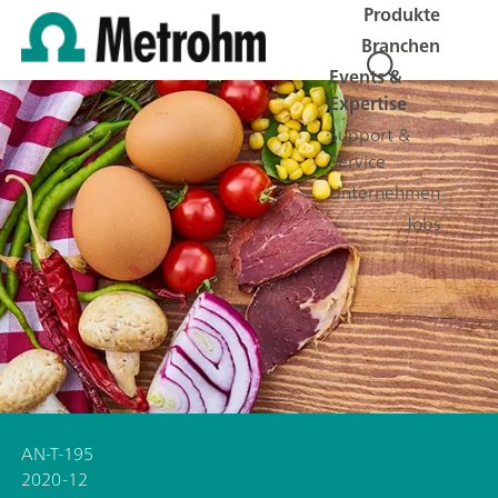
Produkte
Branchen
Events &
Expertise
Support &
Service
Unternehmen
Jobs
AN-T-195
2020-12