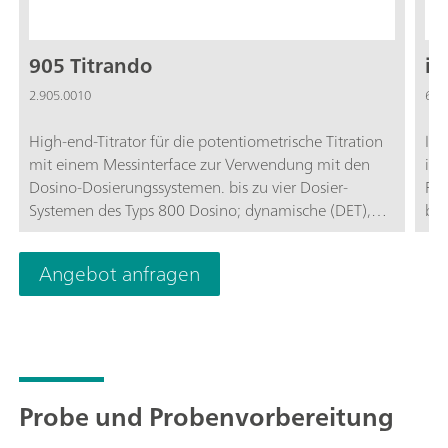
905 Titrando
iU
2.905.0010
6.0
High-end-Titrator für die potentiometrische Titration
Int
mit einem Messinterface zur Verwendung mit den
int
Dosino-Dosierungssystemen. bis zu vier Dosier-
Pt1
Systemen des Typs 800 Dosino; dynamische (DET),
bes
monotone (MET) und Endpunkttitration (SET);
sch
Messung mit ionenselektiven Elektroden (MEAS
erh
Angebot anfragen
CONC); Dosierfunktionen mit Überwachung, Liquid
Fes
Handling; vier MSB-Anschlüsse für zusätzliche Rührer
une
oder Dosier-Systeme; intelligente Elektroden "iTrode";
Auf
USB-Anschluss; Verwendung mit OMNIS-Software,
Ref
tiamo-Software oder Touch Control; Erfüllt GMP/GLP-
Auf
und FDA-Anforderung wie 21 CFR Part 11, falls
Ti-
Probe und Probenvorbereitung
erforderlich;
we