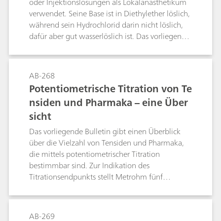
oder Injektionslösungen als Lokalanästhetikum
53127Methode 6: Konduktometrische Titration
verwendet. Seine Base ist in Diethylether löslich,
mit Bariumazetat basierend auf DIN 53127.
während sein Hydrochlorid darin nicht löslich,
dafür aber gut wasserlöslich ist. Das vorliegende
Bulletin beschreibt die Bestimmung von
Cinchocain in Salben, Cremes und
Injektionslösungen unter Verwendung der
AB-268
Differential-Pulse-Polarographie. Als
Potentiometrische Titration von Te
Grundelektrolyt dient dabei ein Acetatpuffer pH
nsiden und Pharmaka – eine Über
= 4,8. Die Bestimmungsgrenze und der lineare
sicht
Arbeitsbereich des Verfahrens werden
angegeben. Auf die notwendigen
Das vorliegende Bulletin gibt einen Überblick
Probenvorbereitungsschritte wird ebenfalls
über die Vielzahl von Tensiden und Pharmaka,
eingegangen.
die mittels potentiometrischer Titration
bestimmbar sind. Zur Indikation des
Titrationsendpunkts stellt Metrohm fünf
verschiedene Tensidelektroden zur Verfügung:
die Ionic Surfactant, die High Sense, die
Surfactrode Resistant, die Surfactrode Refill und
AB-269