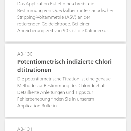
Validierungsprozesses erfasst und mit dessen
etrie
Das Application Bulletin beschreibt die
Zustimmung verwendet.
Bestimmung von Quecksilber mittels anodischer
Stripping-Voltammetrie (ASV) an der
rotierenden Goldelektrode. Bei einer
Anreicherungszeit von 90 s ist die Kalibrierkurve
von 0.4 μg/L bis 15 μg/L linear, die
Bestimmungsgrenze liegt bei 0.4 μg/L.Die
Methode wurde vor allem für die Untersuchung
AB-130
von Wasserproben ausgearbeitet. Nach
Potentiometrisch indizierte Chlori
entsprechendem Aufschluss ist
dtitrationen
dieQuecksilberbestimmung auch in Proben mit
hohem Anteil an organischen Substanzen
Die potentiometrische Titration ist eine genaue
möglich (Abwässer, Lebens- und Genussmittel,
Methode zur Bestimmung des Chloridgehalts.
biologische Flüssigkeiten, Pharmazeutika).
Detaillierte Anleitungen und Tipps zur
Fehlerbehebung finden Sie in unserem
Application Bulletin.
AB-131