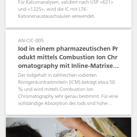
Für Kaliumanalysen, validiert nach USP <621>
und <1225>, wird die IC mit L76-
Kationenaustauschsäulen verwendet.
AN-CIC-005
Iod in einem pharmazeutischen Pr
odukt mittels Combustion Ion Chr
omatography mit Inline-Matrixeli
minierung
Der Iodgehalt in zahlreichen iodierten
Röntgenkontrastmitteln (ICM) beträgt etwa 50
% und wird mittels Combustion Ion
Chromatography sehr genau bestimmt. Für eine
vollständige Absorption des Iods sind hohe
Mengen an H2O2 (1000 mg/L) erforderlich.
Ebenso sollte die Konzentration des internen
Standards 50 mg/L betragen. Der Wassergehalt
der Röntgenkontrastmittel wird mittels