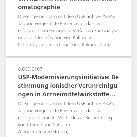
omatographie
die IC die Anforderungen vieler
pharmazeutischer Anwendungen. Die IC ist eine
Dieses gemeinsam mit dem USP auf der AAPS-
vom amerikanischen Arzneimittelbuch USP
Tagung vorgestellte Poster zeigt, dass wir
anerkannte Standardmethode zur Bestimmung
erfolgreich ein einziges IC-Verfahren zur Analyse
von pharmazeutischen Wirkstoffen (API),
und zur Identifikation von Kalium in
Hilfsstoffen,
Kaliumhydrogencarbonat und Kaliumchlorid
Verunreinigungen,pharmazeutischen Lösungen
entwickelt und validiert haben, das für
sowie pharmazeutischen Ausgangsstoffen,
Brauselösungen zum Einnehmen verwendet
pharmazeutischen Fertigerzeugnissen (FPP) und
wird. Die optimierten chromatographischen
8.000.6107
sogar Körperflüssigkeiten.Auf diesem Poster sind
Bedingungen könnten auch für andere
USP-Modernisierungsinitiative: Be
einige typische Beispiele beschrieben.
kationische Verunreinigungen wie Magnesium,
stimmung ionischer Verunreinigu
Calcium, Natrium und Ammoniak in
ngen in Arzneimittelwirkstoffen
Kaliumhydrogencarbonat und Kaliumchlorid
Anwendung finden, das für Brauselösungen
mittels Ionenchromatographie
Dieses gemeinsam mit dem USP auf der AAPS-
zum Einnehmen verwendet wird. Ein einziges
Tagung vorgestellte Poster zeigt, dass wir
chromatographisches Verfahren zur Analyse und
erfolgreich eine IC-Methode zur Bestimmung
zur Identifikation vereinfacht den gesamten
von Chlorid und Sulfat in
Ablauf der Qualitätssicherung- und -kontrolle.
Arzneimittelwirkstoffen,