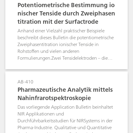
die NIO. Die Herstellung der jeweiligen
Potentiometrische Bestimmung io
Titriermittel sowie deren Titerstellung werden
nischer Tenside durch Zweiphasen
ausführlich beschrieben. Daneben enthält das
titration mit der Surfactrode
Bulletin eine tabellarische Zusammenstellung
von über 170 bewährten Applikationen aus
Anhand einer Vielzahl praktischer Beispiele
dem Bereich der Tensid- und Pharmaka-
beschreibt dieses Bulletin die potentiometrische
Analytik. Dieser Leitfaden führt Sie sicher ans
Zweiphasentitration ionischer Tenside in
Ziel: Mit einem Blick entnehmen Sie der Tabelle,
Rohstoffen und vielen anderen
welche Tensidelektrode und welches
Formulierungen.Zwei Tensidelektroden – die
Titriermittel für Ihr Produkt optimal geeignet
Surfactrode Resistant und die Surfactrode Refill –
sind.
erlauben es, diese Art der Tensidtitration in
Analogie zur klassischen "Epton-Titration" mit
AB-410
hohem Automatisierungsgrad durchzuführen.
Pharmazeutische Analytik mittels
Die erzielten Ergebnisse korrelieren sehr gut mit
Nahinfrarotspektroskopie
denen der Epton-Titration. Das toxische,
krebserregende und umweltgefährdende
Das vorliegende Application Bulletin beinhaltet
Chloroform kann durch andere Lösungsmittel
NIR Applikationen und
wie Methylisobutylketon oder n-Hexan ersetzt
Durchführbarkeitsstudien für NIRSystems in der
werden.
Pharma-Industrie. Qualitative und Quantitative