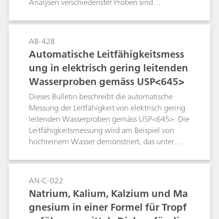
Analysen verschiedenster Proben sind
Bestandteil dieses Bulletins. Jede Applikation
beschreibt das Geräte, welches ursprünglich für
die Analyse verwendet wurde sowie das für die
AB-428
Analyse empfohlene System und die daraus
Automatische Leitfähigkeitsmess
resultierenden Ergebnisse.
ung in elektrisch gering leitenden
Wasserproben gemäss USP<645>
Dieses Bulletin beschreibt die automatische
Messung der Leitfähigkeit von elektrisch gering
leitenden Wasserproben gemäss USP<645>. Die
Leitfähigkeitsmessung wird am Beispiel von
hochreinem Wasser demonstriert, das unter
anderem zum Herstellen von Injektionslösungen
im Pharmabereich verwendet wird.
AN-C-022
Natrium, Kalium, Kalzium und Ma
gnesium in einer Formel für Tropf