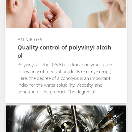
AN-NIR-076
Quality control of polyvinyl alcoh
ol
Polyvinyl alcohol (PVA) is a linear polymer, used
in a variety of medical products (e.g. eye drops).
Here, the degree of alcoholysis is an important
index for the water solubility, viscosity, and
adhesion of the product. The degree of
alcoholysis is defined as the percentage of
hydroxyl functional groups compared to the
total functional groups accessible in the
molecule. Conventional alcoholysis
determination can take up to six hours per