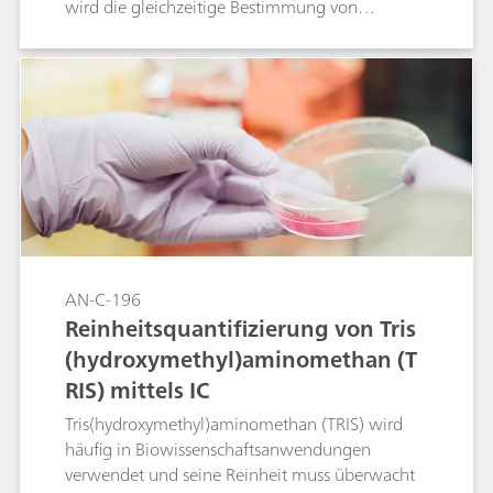
wird die gleichzeitige Bestimmung von
Asparaginsäure, Glutaminsäure,
Tris(hydroxymethyl)aminomethan (TRIS),
Natrium und Kalium in einer solchen Lösung
beschrieben. Die beiden Aminosäuren können
bestimmt werden, weil sie beim pH-Wert des
Eluenten teilweise in Form von dreifach
protoniertem Ammonium vorliegen. Die
Bestimmung erfolgt mittels direkter
Leitfähigkeitsdetektion.
AN-C-196
Reinheitsquantifizierung von Tris
(hydroxymethyl)aminomethan (T
RIS) mittels IC
Tris(hydroxymethyl)aminomethan (TRIS) wird
häufig in Biowissenschaftsanwendungen
verwendet und seine Reinheit muss überwacht