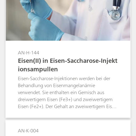
Hämodialysekonzentrate.
Benutzerfreundlichkeit, Genauigkeit und der
hohe Durchsatz von IC steigern die Produktivität
und erfüllen die Anforderungen moderner
Routine- und Forschungslabore.
AN-H-144
Eisen(II) in Eisen-Saccharose-Injekt
ionsampullen
Eisen-Saccharose-Injektionen werden bei der
Behandlung von Eisenmangelanämie
verwendet. Sie enthalten ein Gemisch aus
dreiwertigem Eisen (Fe3+) und zweiwertigem
Eisen (Fe2+). Der Gehalt an zweiwertigem Eisen
kann durch Abzug des Gehalts an dreiwertigem
Eisen vom ermittelten Gesamteisengehalt
bestimmt werden. Dies erhöht aufgrund der
AN-K-004
Fehlerfortpflanzung allerdings den Messfehler.