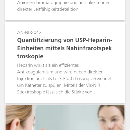
Anionenchromatographie und anschliessender
direkter Leitfähigkeitsdetektion.
AN-NIR-042
Quantifizierung von USP-Heparin-
Einheiten mittels Nahinfrarotspek
troskopie
Heparin wirkt als ein effizientes
Antikoagulantium und wird neben direkter
Injektion auch als Lock-Flush-Lösung verwendet,
um Katheter zu spülen. Mittels der Vis-NIR
Spektroskopie lässt sich die Stärke von
verunreinigtem und aufgereinigtem Heparin
bestimmen. Diese Application Note zeigt, dass
die Heparinstärke verlässlich mit Vis-NIR-
Spektroskopie bestimmt werden kann.