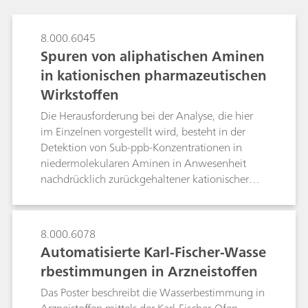
8.000.6045
Spuren von aliphatischen Aminen
in kationischen pharmazeutischen
Wirkstoffen
Die Herausforderung bei der Analyse, die hier
im Einzelnen vorgestellt wird, besteht in der
Detektion von Sub-ppb-Konzentrationen in
niedermolekularen Aminen in Anwesenheit
nachdrücklich zurückgehaltener kationischer
Wirkstoffe unter Einsatz der Chromatographie
(IC) mit nachgeschalteter Inline-
Matrixeliminierung mit zwei gekoppelten
8.000.6078
Säulen (Coupled-Column Matrix Elimination -
Automatisierte Karl-Fischer-Wasse
CCME). Im Gegensatz zur IC mit direkter
rbestimmungen in Arzneistoffen
Injektion, bei der die spätere Elution von
nachdrücklich zurückgehaltenen Wirkstoffen
Das Poster beschreibt die Wasserbestimmung in
Eluenten mit hinzugefügtem Acetonitril