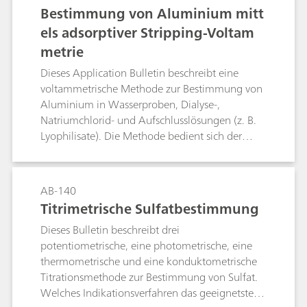
Bestimmung von Aluminium mitt
els adsorptiver Stripping-Voltam
metrie
Dieses Application Bulletin beschreibt eine
voltammetrische Methode zur Bestimmung von
Aluminium in Wasserproben, Dialyse-,
Natriumchlorid- und Aufschlusslösungen (z. B.
Lyophilisate). Die Methode bedient sich der
Komplexbildung von Al3+-Ionen durch Calcon
(Eriochromblauschwarz R). Der gebildete
Komplex kann bei 60 °C elektrochemisch leicht
AB-140
reduziert werden. Die Bestimmungsgrenze
Titrimetrische Sulfatbestimmung
hängt von der Reinheit der verwendeten
Dieses Bulletin beschreibt drei
Reagenzien ab und liegt bei etwa 5 µg/L.
potentiometrische, eine photometrische, eine
thermometrische und eine konduktometrische
Titrationsmethode zur Bestimmung von Sulfat.
Welches Indikationsverfahren das geeignetste