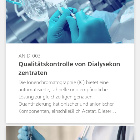
verhindern oder zu korrigieren.
Ionenchromatographie (IC) mit unterdrückter
Leitfähigkeitsdetektion ist die standardisierte
Methode zur genauen Quantifizierung von
Natrium in diesen Lösungen.
AN-D-003
Qualitätskontrolle von Dialysekon
zentraten
Die Ionenchromatographie (IC) bietet eine
automatisierte, schnelle und empfindliche
Lösung zur gleichzeitigen genauen
Quantifizierung kationischer und anionischer
Komponenten, einschließlich Acetat. Dieser
umfassende Ansatz macht IC zu einer
wirtschaftlichen Alternative zu herkömmlichen
Techniken zur Qualitätskontrolle
pharmazeutischer Lösungen wie