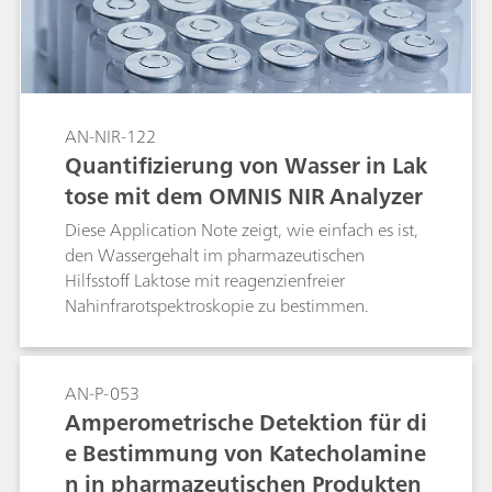
quality parameters. Near-infrared spectroscopy
(NIRS) offers a faster and more cost-efficient
alternative to traditional methods for the
determination of critical parameters in
fermentation broths at any stage of the
AN-NIR-122
fermentation process.
Quantifizierung von Wasser in Lak
tose mit dem OMNIS NIR Analyzer
Diese Application Note zeigt, wie einfach es ist,
den Wassergehalt im pharmazeutischen
Hilfsstoff Laktose mit reagenzienfreier
Nahinfrarotspektroskopie zu bestimmen.
AN-P-053
Amperometrische Detektion für di
e Bestimmung von Katecholamine
n in pharmazeutischen Produkten