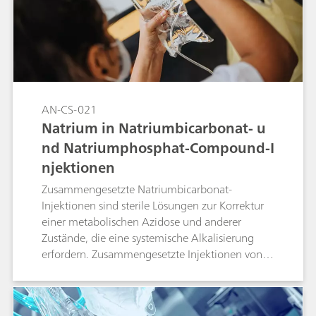
Metrohms Karl-Fischer-Ofenmethode bestimmt
und in der Endberechnung
berücksichtigt.Stichwort: Pyrohydrolyse
AN-CS-021
Natrium in Natriumbicarbonat- u
nd Natriumphosphat-Compound-I
njektionen
Zusammengesetzte Natriumbicarbonat-
Injektionen sind sterile Lösungen zur Korrektur
einer metabolischen Azidose und anderer
Zustände, die eine systemische Alkalisierung
erfordern. Zusammengesetzte Injektionen von
Natriumphosphaten dienen als Phosphatquelle,
um Hypophosphatämie bei Patienten mit
eingeschränkter oraler Aufnahme entweder zu