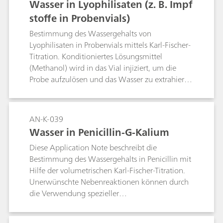
Wasser in Lyophilisaten (z. B. Impf
Die alternative Bestimmung von Eisen(II) mit
stoffe in Probenvials)
Cer(IV) mittels potentiometrischer Titration wird
dadurch erschwert, dass der Äquivalenzpunkt
Bestimmung des Wassergehalts von
nicht eindeutig bestimmt werden kann. Die
Lyophilisaten in Probenvials mittels Karl-Fischer-
Bestimmung mittels thermometrischer Titration
Titration. Konditioniertes Lösungsmittel
ist eine robustere und damit zuverlässigere
(Methanol) wird in das Vial injiziert, um die
Alternative, da diese Methode von der
Probe aufzulösen und das Wasser zu extrahieren
Probenmatrix unabhängig ist. Hier wird der
(Ultraschallbad). Danach wird der Inhalt des
Endpunkt der Titration von einem
Probenvials in das Titriergefäss überführt, um die
reaktionsschnellen thermometrischen Sensor
automatische Bestimmung durchzuführen.
AN-K-039
angezeigt. Die Endpunktdetektion lässt sich
Wasser in Penicillin-G-Kalium
weiter verbessern, indem die Probe mit 0,2 %
Ammoniumeisen(II)-sulfat (FAS) aufgestockt
Diese Application Note beschreibt die
wird, damit die Bestimmung noch zuverlässiger
Bestimmung des Wassergehalts in Penicillin mit
erfolgen kann. Die thermometrische Titration ist
Hilfe der volumetrischen Karl-Fischer-Titration.
im Vergleich zur potentiometrischen Titration
Unerwünschte Nebenreaktionen können durch
schneller und praktischer, da sie keine
die Verwendung spezieller
Sensorwartung erfordert. Die Bestimmung
Lösungsmittelmischungen vermieden werden.
dauert jeweils ca. 2 bis 3 Minuten.