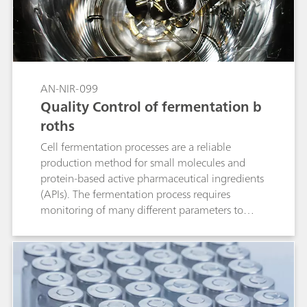
sample. Compared to the primary method,
analysis with near-infrared spectroscopy (NIRS)
only takes one minute. The following
application note describes the determination of
the degree of alcoholysis by NIRS.
AN-NIR-099
Quality Control of fermentation b
roths
Cell fermentation processes are a reliable
production method for small molecules and
protein-based active pharmaceutical ingredients
(APIs). The fermentation process requires
monitoring of many different parameters to
ensure optimal production. These quality
parameters include pH, bacterial content,
potency, glucose, and concentration of reducing
sugars. Traditional laboratory analysis takes a
significant amount of time and requires different
analytical techniques to monitor these different