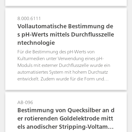
Kaliumhydrogencarbonat und Kaliumcarbonat
validiert haben. Mit der vorgeschlagenen IC-
Methode werden die Einschränkungen der
8.000.6111
Turbidimetrie bzw. des visuellen Vergleichs
Vollautomatische Bestimmung de
überwunden.
s pH-Werts mittels Durchflusszelle
ntechnologie
Für die Bestimmung des pH-Werts von
Kulturmedien unter Verwendung eines pH-
Moduls mit externer Durchflusszelle wurde ein
automatisiertes System mit hohem Durchsatz
entwickelt. Zudem wurde für die Form und
Grösse der Probenvials des Kunden eine
passende belüftete Hohlnadel zum
Durchstechen des Septums entwickelt. Diese
AB-096
Applikation erforderte sowohl genaue als auch
Bestimmung von Quecksilber an d
präzise pH-Messungen. Die in diesem
er rotierenden Goldelektrode mitt
Dokument vorgestellten Daten wurden von
els anodischer Stripping-Voltamm
einem Kunden im Rahmen seines