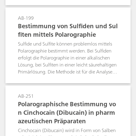
ist, hängst vor allem von der Probenmatrix
ab.Methode 1: Fällung als Bariumsulfat und
Rücktitration des Ba2+ -Überschusses mit EGTA.
AB-199
Verwendung der ionenselektiven Calcium-
Bestimmung von Sulfiden und Sul
Elektrode als Indikatorelektrode.Methode 2: Wie
fiten mittels Polarographie
Methode 1, jedoch mit der
Elektrodenkombination
Sulfide und Sulfite können problemlos mittels
Wolfram/Platin.Methode 3: Fällungstitration in
Polarographie bestimmt werden. Bei Sulfiden
halbwässriger Lösung mit Bleinitrat gemäß der
erfolgt die Polarographie in einer alkalischen
Europäischen Pharmacopoeia mit der
Lösung, bei Sulfiten in einer leicht säurehaltigen
ionenselektiven Blei-Elektrode als
Primärlösung. Die Methode ist für die Analyse
Indikatorelektrode.Methode 4: Photometrische
von Pharmazeutika (Infusionslösungen),
Titration mit Bleinitrat, Dithizon-Indikator und
Abwasser und Rauchgaslösungen,
der Optrode 610 nm, speziell für niedrige
photographischen Lösungen usw. geeignet.
AB-251
Konzentrationen (bis zu 5 mg SO42- in der
Polarographische Bestimmung vo
Probelösung) geeignet.Methode 5:
n Cinchocain (Dibucain) in pharm
Thermometrische Fällungstitration mit Ba2+ in
wässriger Lösung, speziell geeignet für
azeutischen Präparaten
Düngemittel.Methode 6: Konduktometrische
Cinchocain (Dibucain) wird in Form von Salben
Titration mit Bariumacetat gemäss DIN