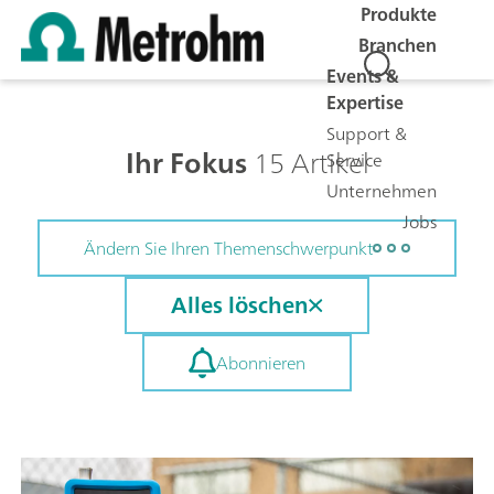
Produkte
Branchen
Events &
Expertise
Support &
Ihr Fokus
15 Artikel
Service
Unternehmen
Jobs
Ändern Sie Ihren Themenschwerpunkt
Alles löschen
Abonnieren