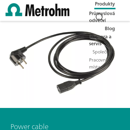
Produkty
Průmyslová
odvětví
Blog
Podpora a
servis
Společnost
Pracovní
místa
Power cable