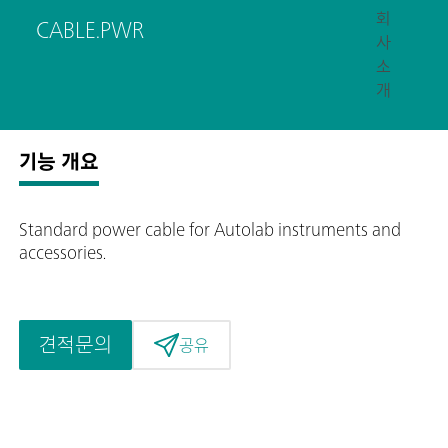
회
CABLE.PWR
사
소
개
기능 개요
Standard power cable for Autolab instruments and
accessories.
견적문의
공유