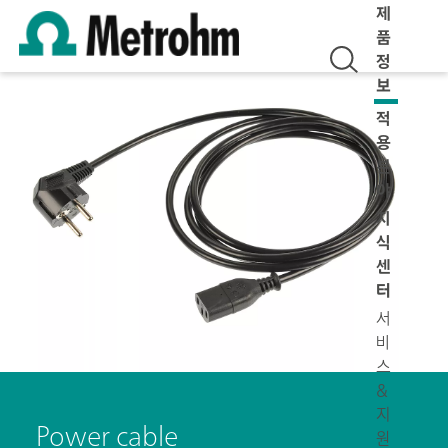
제
품
정
보
적
용
분
야
지
식
센
터
서
비
스
&
지
Power cable
원