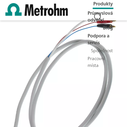
Produkty
Průmyslová
odvětví
Blog
Podpora a
servis
Společnost
Pracovní
místa