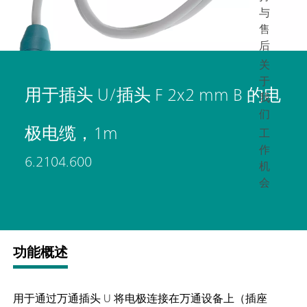
与
售
后
关
于
用于插头 U/插头 F 2x2 mm B 的电
我
们
极电缆，1m
工
作
6.2104.600
机
会
功能概述
用于通过万通插头 U 将电极连接在万通设备上（插座