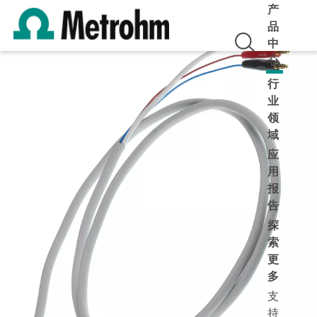
产
品
中
心
行
业
领
域
应
用
报
告
探
索
更
多
支
持