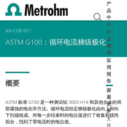
产
品
中
心
AN-COR-011
行
业
ASTM G100：循环电流梯级极化
领
域
应
用
报
概要
告
探
索
ASTM 标准 G100 是一种测试铝 3003-H14 和其他合金的局
更
部腐蚀的电化学方法。循环电流恒定梯级极化由向上和向
多
下扫描组成。对每一步结束时的电位值进行了收集和线性
支
拟合，找到了零电流时的电位值。
持