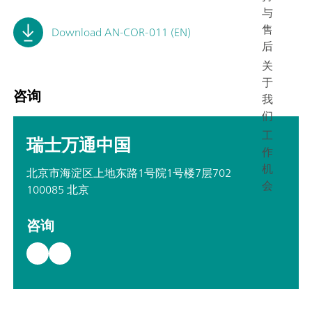
与
售
Download AN-COR-011 (EN)
后
关
于
咨询
我
们
工
瑞士万通中国
作
机
北京市海淀区上地东路1号院1号楼7层702
会
100085 北京
咨询