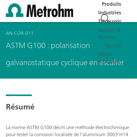
Produits
Industries
Découvrir
Support &
AN-COR-011
Service
ASTM G100 : polarisation
Société
Offres
galvanostatique cyclique en escalier
d'emplois
Résumé
La norme ASTM G100 décrit une méthode électrochimique
pour tester la corrosion localisée de l'aluminium 3003-H14